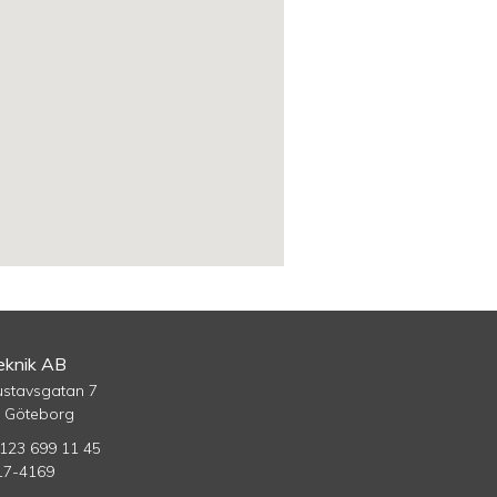
knik AB
ustavsgatan 7
5 Göteborg
123 699 11 45
17-4169