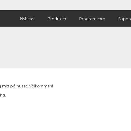
Nyheter
Produkter
Programvara
Suppo
ng mitt på huset. Välkommen!
sha.