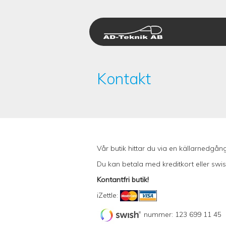
Hoppa
till
innehåll
Kontakt
Vår butik hittar du via en källarnedgå
Du kan betala med kreditkort eller swi
Kontantfri butik!
iZettle:
nummer: 123 699 11 45