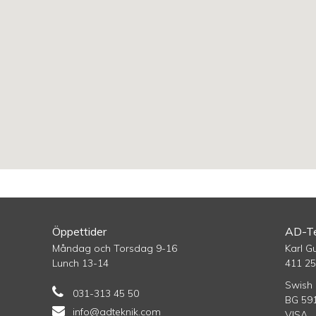
Öppettider
AD-Te
Måndag och Torsdag 9-16
Karl G
Lunch 13-14
411 2
Swish 
031-313 45 50
BG 59
info@adteknik.com
VISA