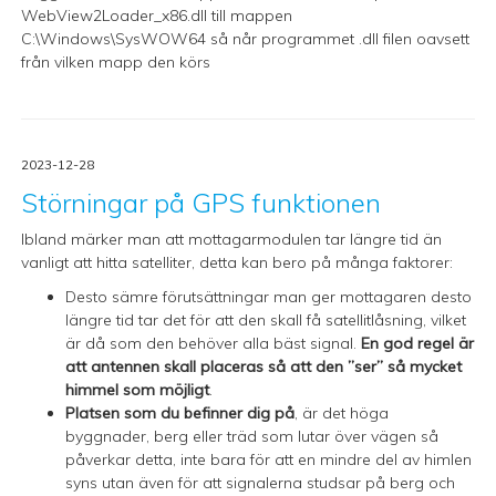
WebView2Loader_x86.dll
till mappen
C:\Windows\SysWOW64 så når programmet .dll filen oavsett
från vilken mapp den körs
2023-12-28
Störningar på GPS funktionen
Ibland märker man att mottagarmodulen tar längre tid än
vanligt att hitta satelliter, detta kan bero på många faktorer:
Desto sämre förutsättningar man ger mottagaren desto
längre tid tar det för att den skall få satellitlåsning, vilket
är då som den behöver alla bäst signal.
En god regel är
att antennen skall placeras så att den ”ser” så mycket
himmel som möjligt
.
Platsen som du befinner dig på
, är det höga
byggnader, berg eller träd som lutar över vägen så
påverkar detta, inte bara för att en mindre del av himlen
syns utan även för att signalerna studsar på berg och