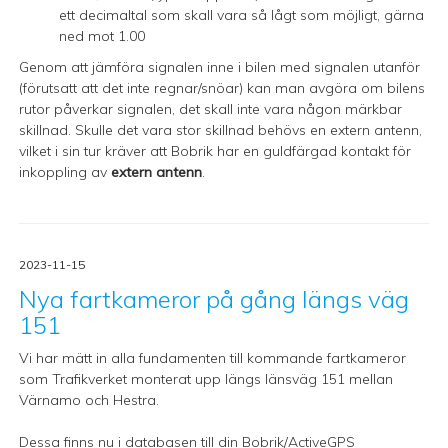
ett decimaltal som skall vara så lågt som möjligt, gärna
ned mot 1.00
Genom att jämföra signalen inne i bilen med signalen utanför
(förutsatt att det inte regnar/snöar) kan man avgöra om bilens
rutor påverkar signalen, det skall inte vara någon märkbar
skillnad. Skulle det vara stor skillnad behövs en extern antenn,
vilket i sin tur kräver att Bobrik har en guldfärgad kontakt för
inkoppling av
extern antenn
.
2023-11-15
Nya fartkameror på gång längs väg
151
Vi har mätt in alla fundamenten till kommande fartkameror
som Trafikverket monterat upp längs länsväg 151 mellan
Värnamo och Hestra.
Dessa finns nu i databasen till din Bobrik/ActiveGPS