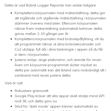
Detta är vad Bobrik Logger Reporter kan sedan tidigare:
Komplettera körjournalen med mätarställning, detta gör
att ingående och utgående mätarställning i körjournalen
stämmer överens med bilen. Eftersom körjournalen
räknar fram mätarställning automatiskt behöver detta
göras mellan 1-10 gånger per år.
Komplettera körjournalen med bränslepåfyllning, vill du
att programmet räknar ut dina bränslekostnader och
Co2 utsläpp, fyll då i dina tankningar i appen så du får
in dem i körjournalen.
Justera restyp, ange platsnamn, och ärende för resan.
Även om körjournal-programmet sköter mycket av
detta per automatik kan det ibland vara nödvändigt att i
samband med resan justera detta.
Vad är nytt:
Robustare gränssnitt
Google Play kräver att alla appar skall stödja minst API
nivå 36, och detta görs nu.
Stöd för ”dark mode” appen känner automatiskt av