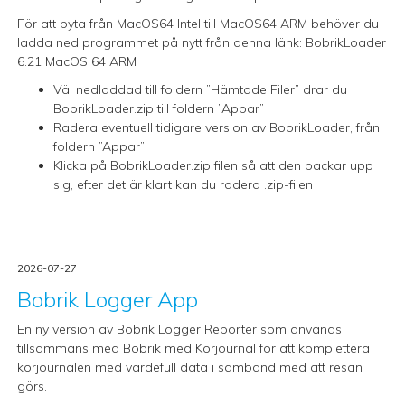
För att byta från MacOS64 Intel till MacOS64 ARM behöver du
ladda ned programmet på nytt från denna länk:
BobrikLoader
6.21 MacOS 64 ARM
Väl nedladdad till foldern ”Hämtade Filer” drar du
BobrikLoader.zip till foldern ”Appar”
Radera eventuell tidigare version av BobrikLoader, från
foldern ”Appar”
Klicka på BobrikLoader.zip filen så att den packar upp
sig, efter det är klart kan du radera .zip-filen
2026-07-27
Bobrik Logger App
En ny version av Bobrik Logger Reporter som används
tillsammans med Bobrik med Körjournal för att komplettera
körjournalen med värdefull data i samband med att resan
görs.