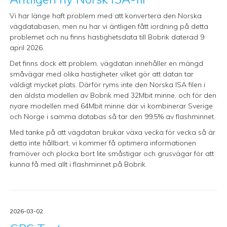
Vi har länge haft problem med att konvertera den Norska
vägdatabasen, men nu har vi äntligen fått iordning på detta
problemet och nu finns hastighetsdata till Bobrik daterad 9
april 2026.
Det finns dock ett problem, vägdatan innehåller en mängd
småvägar med olika hastigheter vilket gör att datan tar
väldigt mycket plats. Därför ryms inte den Norska ISA filen i
den äldsta modellen av Bobrik med 32Mbit minne, och för den
nyare modellen med 64Mbit minne där vi kombinerar Sverige
och Norge i samma databas så tar den 99,5% av flashminnet.
Med tanke på att vägdatan brukar växa vecka för vecka så är
detta inte hållbart, vi kommer få optimera informationen
framöver och plocka bort lite småstigar och grusvägar för att
kunna få med allt i flashminnet på Bobrik.
2026-03-02