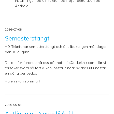
inställningen på din telefon och följer detta även på
Android.
2026-07-08
Semesterstängt
AD-Teknik har semesterstängt och är tillbaka igen måndagen
den 10 augusti.
Du kan fortfarande nå oss på mail
info@adteknik.com
där vi
försöker svara så fort vi kan, beställningar skickas ut ungefär
en gång per vecka.
Ha en skön sommar!
2026-05-03
Äntligen ny Norsk ISA-fil