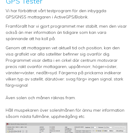
GPS Tester
Vi har förbättrat vårt testprogram för den inbyggda
GPS/GNSS mottagaren i ActiveGPS/Bobrik.
Framförallt har vi gjort programmet mer stabilt, men den visar
också än mer information än tidigare som kan vara
spännande att ha koll på.
Genom att mottagaren vet aktuell tid och position, kan den
visa grafiskt var alla satelliter befinner sig ovanför dig.
Programmet visar detta i en cirkel där centrum motsvarar
precis rakt ovanför mottagaren, uppåt=norr, höger=öster,
vänster=väster, nedåt=syd. Färgerna på prickarna indikerar
vilken typ av satellit, därutöver: svag färg= ingen signal, stark
färg=signal
Även solen och månen räknas fram.
Håll muspekaren över solen/månen för ännu mer information
såsom nästa fullmåne, upp/nedgång etc.