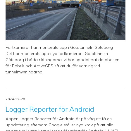
Fartkameror har monterats upp i Götatunneln Göteborg
Det har monterats upp nya fartkameror i Götatunneln
Göteborg i båda riktningarna, vi har uppdaterat databasen
för Bobrik och ActiveGPS så att du får varning vid
tunnelmynningarna.
2024-12-20
Logger Reporter för Android
Appen Logger Reporter för Android är på väg att få en
uppdatering eftersom Google ställer nya krav på att alla
appar skall vara kompilerade för minst för Android 14 (API-