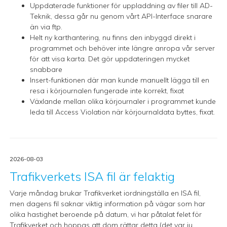
Uppdaterade funktioner för uppladdning av filer till AD-
Teknik, dessa går nu genom vårt API-Interface snarare
än via ftp.
Helt ny karthantering, nu finns den inbyggd direkt i
programmet och behöver inte längre anropa vår server
för att visa karta. Det gör uppdateringen mycket
snabbare
Insert-funktionen där man kunde manuellt lägga till en
resa i körjournalen fungerade inte korrekt, fixat
Växlande mellan olika körjournaler i programmet kunde
leda till Access Violation när körjournaldata byttes, fixat.
2026-08-03
Trafikverkets ISA fil är felaktig
Varje måndag brukar Trafikverket iordningställa en ISA fil,
men dagens fil saknar viktig information på vägar som har
olika hastighet beroende på datum, vi har påtalat felet för
Trafikverket och hoppas att dom rättar detta (det var ju