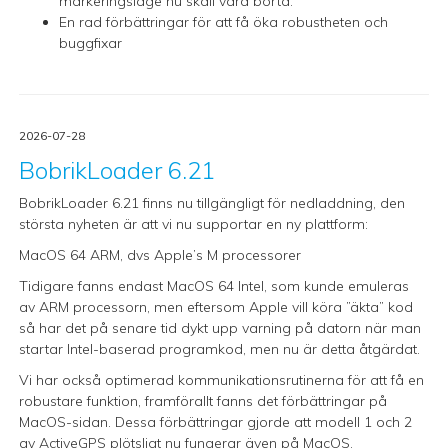
markeringsläge nu skall vara borta.
En rad förbättringar för att få öka robustheten och
buggfixar
2026-07-28
BobrikLoader 6.21
BobrikLoader 6.21 finns nu tillgängligt för nedladdning, den
största nyheten är att vi nu supportar en ny plattform:
MacOS 64 ARM, dvs Apple’s M processorer
Tidigare fanns endast MacOS 64 Intel, som kunde emuleras
av ARM processorn, men eftersom Apple vill köra ”äkta” kod
så har det på senare tid dykt upp varning på datorn när man
startar Intel-baserad programkod, men nu är detta åtgärdat.
Vi har också optimerad kommunikationsrutinerna för att få en
robustare funktion, framförallt fanns det förbättringar på
MacOS-sidan. Dessa förbättringar gjorde att modell 1 och 2
av ActiveGPS plötsligt nu fungerar även på MacOS.