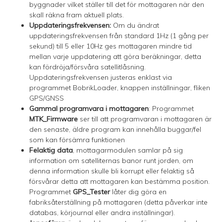
byggnader vilket ställer till det för mottagaren när den
skall räkna fram aktuell plats.
Uppdateringsfrekvensen:
Om du ändrat
uppdateringsfrekvensen från standard 1Hz (1 gång per
sekund) till 5 eller 10Hz ges mottagaren mindre tid
mellan varje uppdatering att göra beräkningar, detta
kan fördröja/försvåra satellitlåsning.
Uppdateringsfrekvensen justeras enklast via
programmet BobrikLoader, knappen inställningar, fliken
GPS/GNSS
Gammal programvara i mottagaren
: Programmet
MTK_Firmware
ser till att programvaran i mottagaren är
den senaste, äldre program kan innehålla buggar/fel
som kan försämra funktionen
Felaktig data
, mottagarmodulen samlar på sig
information om satelliternas banor runt jorden, om
denna information skulle bli korrupt eller felaktig så
försvårar detta att mottagaren kan bestämma position.
Programmet
GPS_Tester
låter dig göra en
fabriksåterställning på mottagaren (detta påverkar inte
databas, körjournal eller andra inställningar).