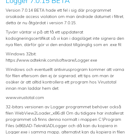
Logger 7.0.15 BETA
Version 7.0.14 BETA hade ett fel i sig där programmet
orsakade access violation om man ändrade datumet i filtret,
detta är nu åtgärdat i version 7.0.15.
Tyvärr väntar vi på att få ett uppdaterat
kodsigneringscertifikat så vi kan i dagsläget inte signera den
nya filen, därför gör vi den endast tillgänglig som en .exe fil:
Windows 32bit:
https://www.adteknik.com/software/Logger.exe
Windows och eventuellt antivirusprogram kommer att varna
för filen eftersom den ej är signerad, ett tips om man är
osäker är att alltid kontrollera ett program hos Virustotal
innan man laddar hem det:
www.virustotal.com
32-bitars versionen av Logger programmet behöver också
filen
WebView2Loader_x86.dll
Om du tidigare har installerat
programmet så finns denna normalt i mappen C:\Program
Files (x86)\AD-Teknik\ADLogger och då kan du kopiera in
Logger.exe i samma mapp, alternativt kan du kopiera in filen