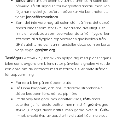
Jonosfären
är den delen av atmosfären som solen kan
påverka så att signalen försvagas/försämras, man kan
följa hur mycket jonosfären påverkar via Lantmäteriets
tjänst
Jonosfärsmonitorn
Som det inte vore nog att solen stör, så finns det också
andra länder som stör GPS signalerna avsiktligt. Det
finns en webbsida som övervakar data från flygtrafiken
eftersom alla flygplan rapporterar signalkvalitén från
GPS satelliterna och sammanställer detta som en karta
varje dygn:
gpsjam.org
Testläget
i ActiveGPS/Bobrik kan hjälpa dig med placeringen i
bilen samt avgöra om bilens rutor påverkar signalen vilket de
kan göra om de är täckta med metallfolie eller metalltrådar
för uppvärmning:
Parkera bilen på en öppen plats
Håll inne knappen, och anslut därefter strömkabeln,
släpp knappen först när ett pip hörs
Ett display test görs, och därefter visas,
rött
=antal
satelliter (ju fler desto bättre, men minst 4)
grönt
=signal
styrka, ju högre desto bättre, men gärna över 30.
Gult
=
h=hot, c=cold (typ av uppstart) vid satellitlåsning visas