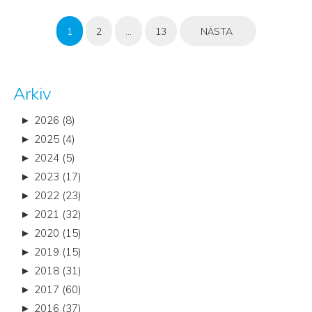
Sidnumrering
1
2
…
13
NÄSTA
för
inlägg
Arkiv
►
2026 (8)
►
2025 (4)
►
2024 (5)
►
2023 (17)
►
2022 (23)
►
2021 (32)
►
2020 (15)
►
2019 (15)
►
2018 (31)
►
2017 (60)
►
2016 (37)