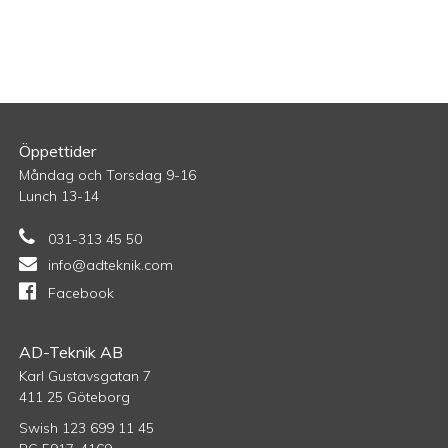
1
har
495,00 kr
flera
varianter.
De
olika
alternativen
kan
Öppettider
väljas
Måndag och Torsdag 9-16
på
Lunch 13-14
produktsidan
031-313 45 50
info@adteknik.com
Facebook
AD-Teknik AB
Karl Gustavsgatan 7
411 25 Göteborg
Swish 123 699 11 45