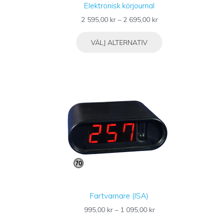
Elektronisk körjournal
Prisintervall:
2 595,00
kr
–
2 695,00
kr
2
Den
595,00 kr
VÄLJ ALTERNATIV
här
till
produkten
2
har
695,00 kr
flera
varianter.
De
olika
alternativen
kan
väljas
på
produktsidan
Fartvarnare (ISA)
Prisintervall:
995,00
kr
–
1 095,00
kr