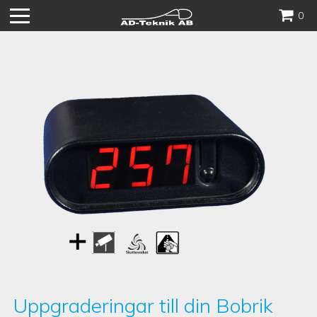
Hoppa
0
till
innehåll
Uppgraderingar till din Bobrik