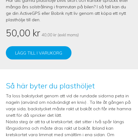
Har ditt gamla plasthölje blivit skört och kanske spruckit efter
många års solstrålning i framrutan på bilen? I så fall kan du
ge din ActiveGPS eller Bobrik nytt liv genom att köpa ett nytt
plasthölje till den.
50,00
kr
40,00
kr
(exkl moms)
LÄGG TILL I VARUKORG
Så här byter du plasthöljet
Ta loss bakstycket genom att vid de rundade sidorna peta in
nageln (använd om nödvändigt en kniv) . Ta lite åt gången på
varje sida, backstycket måste rakt ut bakåt och får inte hamna
snett för då spricker det lätt.
Nästa steg är att ta ut kretskortet, det sitter i två spår längs
långsidorna och måste dras rakt ut bakåt. Ibland kan
kretskortet vara limmat med smältlim i ena sidan. Om