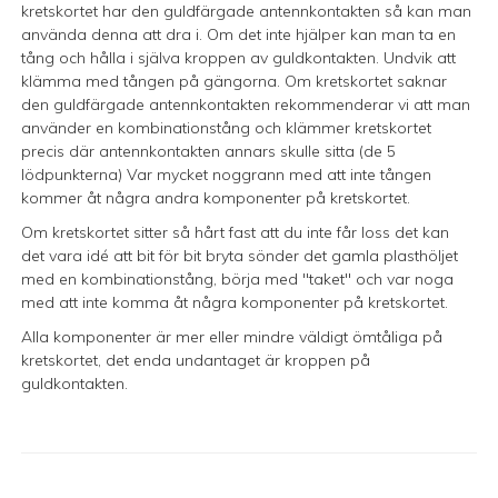
kretskortet har den guldfärgade antennkontakten så kan man
använda denna att dra i. Om det inte hjälper kan man ta en
tång och hålla i själva kroppen av guldkontakten. Undvik att
klämma med tången på gängorna. Om kretskortet saknar
den guldfärgade antennkontakten rekommenderar vi att man
använder en kombinationstång och klämmer kretskortet
precis där antennkontakten annars skulle sitta (de 5
lödpunkterna) Var mycket noggrann med att inte tången
kommer åt några andra komponenter på kretskortet.
Om kretskortet sitter så hårt fast att du inte får loss det kan
det vara idé att bit för bit bryta sönder det gamla plasthöljet
med en kombinationstång, börja med "taket" och var noga
med att inte komma åt några komponenter på kretskortet.
Alla komponenter är mer eller mindre väldigt ömtåliga på
kretskortet, det enda undantaget är kroppen på
guldkontakten.