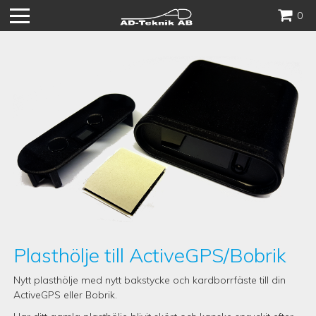
Hoppa
0
till
innehåll
Plasthölje till ActiveGPS/Bobrik
Nytt plasthölje med nytt bakstycke och kardborrfäste till din
ActiveGPS eller Bobrik.