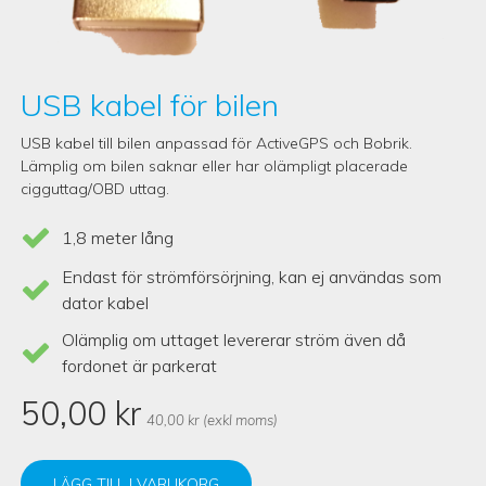
USB kabel för bilen
USB kabel till bilen anpassad för ActiveGPS och Bobrik.
Lämplig om bilen saknar eller har olämpligt placerade
cigguttag/OBD uttag.
1,8 meter lång
Endast för strömförsörjning, kan ej användas som
dator kabel
Olämplig om uttaget levererar ström även då
fordonet är parkerat
50,00
kr
40,00
kr
(exkl moms)
LÄGG TILL I VARUKORG