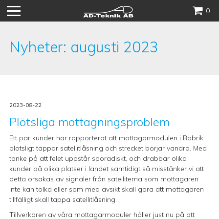
Hoppa
0
till
innehåll
Nyheter: augusti 2023
2023-08-22
Plötsliga mottagningsproblem
Ett par kunder har rapporterat att mottagarmodulen i Bobrik
plötsligt tappar satellitlåsning och strecket börjar vandra. Med
tanke på att felet uppstår sporadiskt, och drabbar olika
kunder på olika platser i landet samtidigt så misstänker vi att
detta orsakas av signaler från satelliterna som mottagaren
inte kan tolka eller som med avsikt skall göra att mottagaren
tillfälligt skall tappa satellitlåsning.
Tillverkaren av våra mottagarmoduler håller just nu på att