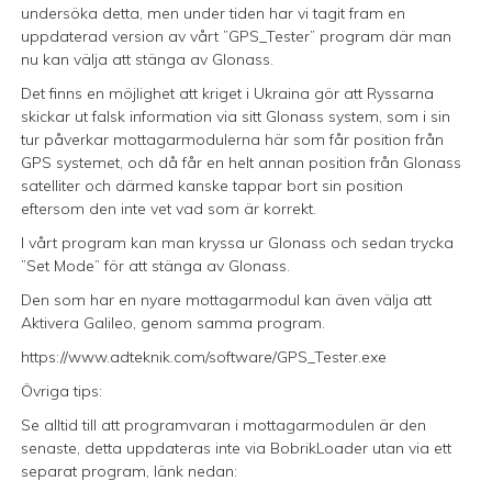
undersöka detta, men under tiden har vi tagit fram en
uppdaterad version av vårt ”GPS_Tester” program där man
nu kan välja att stänga av Glonass.
Det finns en möjlighet att kriget i Ukraina gör att Ryssarna
skickar ut falsk information via sitt Glonass system, som i sin
tur påverkar mottagarmodulerna här som får position från
GPS systemet, och då får en helt annan position från Glonass
satelliter och därmed kanske tappar bort sin position
eftersom den inte vet vad som är korrekt.
I vårt program kan man kryssa ur Glonass och sedan trycka
”Set Mode” för att stänga av Glonass.
Den som har en nyare mottagarmodul kan även välja att
Aktivera Galileo, genom samma program.
https://www.adteknik.com/software/GPS_Tester.exe
Övriga tips:
Se alltid till att programvaran i mottagarmodulen är den
senaste, detta uppdateras inte via BobrikLoader utan via ett
separat program, länk nedan: