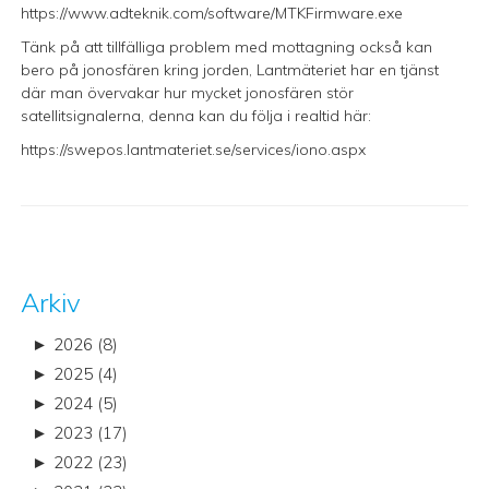
https://www.adteknik.com/software/MTKFirmware.exe
Tänk på att tillfälliga problem med mottagning också kan
bero på jonosfären kring jorden, Lantmäteriet har en tjänst
där man övervakar hur mycket jonosfären stör
satellitsignalerna, denna kan du följa i realtid här:
https://swepos.lantmateriet.se/services/iono.aspx
Arkiv
►
2026 (8)
►
2025 (4)
►
2024 (5)
►
2023 (17)
►
2022 (23)