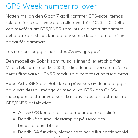
GPS Week number rollover
Natten mellan den 6 och 7 april kommer GPS-satelliternas
räknare för aktuell vecka att rulla över från 1023 till 0. Detta
kan medföra att GPS/GNSS som inte är gjorda att hantera
detta på korrekt sätt kan börja visa ett datum som är 7168
dagar för gammalt.
Läs mer om buggen här:
https://www.gps.gov/
Den modell av Bobrik som nu säljs innehåller ett chip från
MediaTek som heter MT3333, enligt denna tillverkaren så skall
deras firmware till GNSS modulen automatiskt hantera detta.
Både ActiveGPS och Bobrik kan påverkas av denna buggen
då vi sålt dessa i många år med olika GPS- och GNSS-
mottagare, detta är vad som kan påverkas om datumet från
GPS/GNSS är felaktigt:
ActiveGPS körjournal, tidstämplar på resor blir fel
Bobrik körjournal, tidstämplar på resor och
betalstationer blir fel
Bobrik ISA funktion, platser som har olika hastighet vid