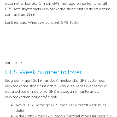
datumet är korrekt. Om din GPS mottagare inte hanterar att
GPS satellitsystemets veckoräknare slagit runt visas ett datum
som är från 1999.
Länk (endast Windows version):
GPS Tester
2019-04-07
GPS Week number rollover
Idag den 7 april 2019 har det Amerikanska GPS systemets
veckoräknare slagit runt och nu kan vi se konsekvenserna av
detta och se om de olika GPS mottagarna hanterar att
veckoräknaren börjar från noll.
ActiveGPS: Samtliga GPS moduler vi testat visar nu fel
datum
Äldre Bobrik med GPS modul, flertalet modeller visar nu