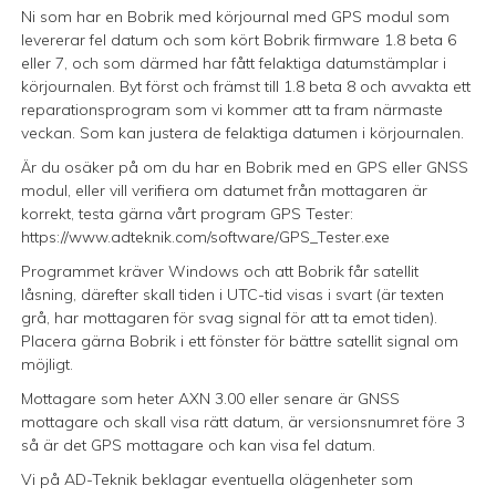
Ni som har en Bobrik med körjournal med GPS modul som
levererar fel datum och som kört Bobrik firmware 1.8 beta 6
eller 7, och som därmed har fått felaktiga datumstämplar i
körjournalen. Byt först och främst till 1.8 beta 8 och avvakta ett
reparationsprogram som vi kommer att ta fram närmaste
veckan. Som kan justera de felaktiga datumen i körjournalen.
Är du osäker på om du har en Bobrik med en GPS eller GNSS
modul, eller vill verifiera om datumet från mottagaren är
korrekt, testa gärna vårt program GPS Tester:
https://www.adteknik.com/software/GPS_Tester.exe
Programmet kräver Windows och att Bobrik får satellit
låsning, därefter skall tiden i UTC-tid visas i svart (är texten
grå, har mottagaren för svag signal för att ta emot tiden).
Placera gärna Bobrik i ett fönster för bättre satellit signal om
möjligt.
Mottagare som heter AXN 3.00 eller senare är GNSS
mottagare och skall visa rätt datum, är versionsnumret före 3
så är det GPS mottagare och kan visa fel datum.
Vi på AD-Teknik beklagar eventuella olägenheter som