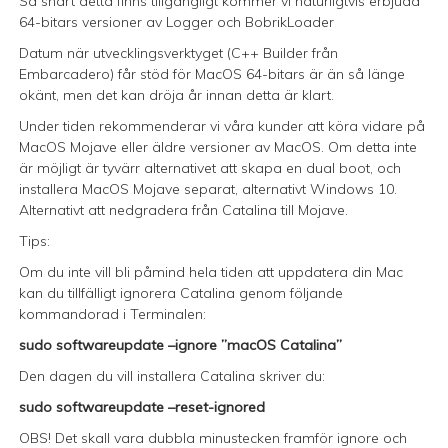
Så snart detta finns tillgängligt kommer vi naturligtvis erbjuda
64-bitars versioner av Logger och BobrikLoader
Datum när utvecklingsverktyget (C++ Builder från
Embarcadero) får stöd för MacOS 64-bitars är än så länge
okänt, men det kan dröja år innan detta är klart.
Under tiden rekommenderar vi våra kunder att köra vidare på
MacOS Mojave eller äldre versioner av MacOS. Om detta inte
är möjligt är tyvärr alternativet att skapa en dual boot, och
installera MacOS Mojave separat, alternativt Windows 10.
Alternativt att nedgradera från Catalina till Mojave.
Tips:
Om du inte vill bli påmind hela tiden att uppdatera din Mac
kan du tillfälligt ignorera Catalina genom följande
kommandorad i Terminalen:
sudo softwareupdate –ignore ”macOS Catalina”
Den dagen du vill installera Catalina skriver du:
sudo softwareupdate –reset-ignored
OBS! Det skall vara dubbla minustecken framför ignore och