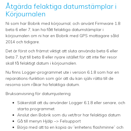
Åtgärda felaktiga datumstämplar i
Körjournalen
Ni som har Bobrik med körjournal, och använt Firmware 1.8
beta 6 eller 7, kan ha fått felaktiga datumstämplar i
körjournalen om ni har en Bobrik med GPS mottagare såld
2014 och tidigare.
Det är först och främst viktigt att sluta använda beta 6 eller
beta 7, byt till beta 8 eller nyare istället för att inte fler resor
skall få felaktigt datum i körjournalen.
Nu finns Logger-programmet ute i version 6.1.8 som har en
reparations-funktion som gör att du kan själv rätta till de
resorna som råkar ha felaktiga datum.
Bruksanvisning för datumjustering:
Säkerställ att du använder Logger 6.1.8 eller senare, och
starta programmet
Anslut den Bobrik som du vet/tror har felaktiga datum
Gå till menyn Hjälp –> Felsupport
Börja med att ta en kopia av ”enhetens flashminne” och