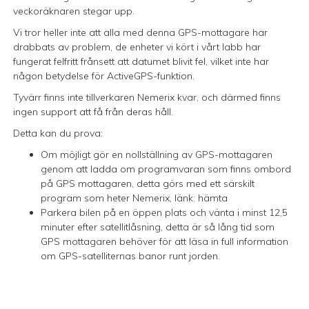
veckoräknaren stegar upp.
Vi tror heller inte att alla med denna GPS-mottagare har
drabbats av problem, de enheter vi kört i vårt labb har
fungerat felfritt frånsett att datumet blivit fel, vilket inte har
någon betydelse för ActiveGPS-funktion.
Tyvärr finns inte tillverkaren Nemerix kvar, och därmed finns
ingen support att få från deras håll.
Detta kan du prova:
Om möjligt gör en nollställning av GPS-mottagaren
genom att ladda om programvaran som finns ombord
på GPS mottagaren, detta görs med ett särskilt
program som heter Nemerix, länk:
hämta
Parkera bilen på en öppen plats och vänta i minst 12,5
minuter efter satellitlåsning, detta är så lång tid som
GPS mottagaren behöver för att läsa in full information
om GPS-satelliternas banor runt jorden.