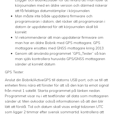
Logger och BobrikLoader för att hindra att man läser ut
körjournalen med en äldre version och därmed riskerar
att få felaktiga datumstämplar i körjournalen.
Man måste inte både uppdatera firmware och
programvaran i datorn, det räcker att programvaran i
datorn är uppdaterad för att körjournalen skall bli
korrekt
Vi rekommenderar att man uppdaterar firmware om
man har en äldre Bobrik med GPS mottagare, GPS
mottagare ersattes med GNSS mottagare kring 2013.
Genom att använda programmet ”GPS_Tester” så kan
man själv kontrollera huruvida GPS/GNSS mottagaren
sänder ut korrekt datum
GPS Tester:
Anslut din Bobrik/ActiveGPS till datorns USB port, och se till att
enheten finns nära ett fönster för att så den kan ta emot signal
från minst 1 satellit. Starta programmet på länken nedan.
Programmet visar nu i ett textfönster all data som mottagaren
sänder ut. Men avkodar också informationen så att den blir
lätt att förstå. Tid och datum skall visas enligt tidzonen UTC
som ligger 2 timmar efter svensk sommartid. kontrollera att