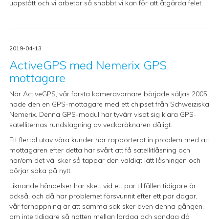
uppstått och vi arbetar så snabbt vi kan för att åtgärda felet.
2019-04-13
ActiveGPS med Nemerix GPS
mottagare
När ActiveGPS, vår första kameravarnare började säljas 2005
hade den en GPS-mottagare med ett chipset från Schweiziska
Nemerix. Denna GPS-modul har tyvärr visat sig klara GPS-
satelliternas rundslagning av veckoräknaren dåligt.
Ett flertal utav våra kunder har rapporterat in problem med att
mottagaren efter detta har svårt att få satellitlåsning och
när/om det väl sker så tappar den väldigt lätt låsningen och
börjar söka på nytt.
Liknande händelser har skett vid ett par tillfällen tidigare år
också, och då har problemet försvunnit efter ett par dagar,
vår förhoppning är att samma sak sker även denna gången,
om inte tidigare så natten mellan lördag och söndag då