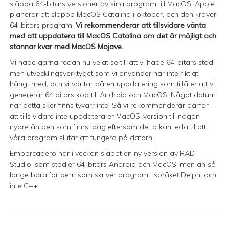
släppa 64-bitars versioner av sina program till MacOS. Apple
planerar att släppa MacOS Catalina i oktober, och den kräver
64-bitars program.
Vi rekommenderar att tillsvidare vänta
med att uppdatera till MacOS Catalina om det är möjligt och
stannar kvar med MacOS Mojave.
Vi hade gärna redan nu velat se till att vi hade 64-bitars stöd,
men utvecklingsverktyget som vi använder har inte riktigt
hängt med, och vi väntar på en uppdatering som tillåter att vi
genererar 64 bitars kod till Android och MacOS. Något datum
när detta sker finns tyvärr inte. Så vi rekommenderar därför
att tills vidare inte uppdatera er MacOS-version till någon
nyare än den som finns idag eftersom detta kan leda til att
våra program slutar att fungera på datorn.
Embarcadero har i veckan släppt en ny version av RAD
Studio, som stödjer 64-bitars Android och MacOS, men än så
länge bara för dem som skriver program i språket Delphi och
inte C++.