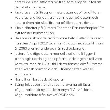
notera de sista siffrorna på filen som skapas utifall att
den skulle behövas.
Klicka även på ”Programmets datamapp” för att ta en
kopia av alla körjournaler som ligger på datorn och
notera även här slutsiffrorna på filen som skickas.
Klicka därefter på ”Justera Enhetens Datumstämplar” Ett
nytt fönster kommer upp,
De som är skadade av firmware beta 6 eller 7 är resor
från den 7 april 2019 och framåt, datumet sätts till mars
år 2060 eller liknande och får röd bakgrund.
Justera felaktiga datum manuellt, så att allt ligger i
kronologisk ordning, tänk på att klockslagen skall vara
korrekta, men är i UTC-tid i detta fönster alltså 1 timme
efter Svensk normaltid och 2 timmar efter Svensk
sommartid.
När allt är klart tryck på spara.
Stäng felsupport fönstret och prova nu att läsa in
körjournalen på nytt under menyn ”IN” –> ”Hämta
körjournaldata från ActiveGPS/Bobrik”