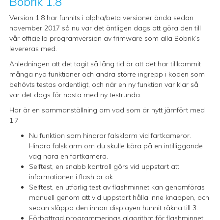
Bobrik 1.8
Version 1.8 har funnits i alpha/beta versioner ända sedan
november 2017 så nu var det äntligen dags att göra den till
vår officiella programversion av frimware som alla Bobrik’s
levereras med.
Anledningen att det tagit så lång tid är att det har tillkommit
många nya funktioner och andra större ingrepp i koden som
behövts testas ordentligt, och när en ny funktion var klar så
var det dags för nästa med ny testrunda.
Här är en sammanställning om vad som är nytt jämfört med
1.7
Nu funktion som hindrar falsklarm vid fartkameror.
Hindra falsklarm om du skulle köra på en intilliggande
väg nära en fartkamera.
Selftest, en snabb kontroll görs vid uppstart att
informationen i flash är ok.
Selftest, en utförlig test av flashminnet kan genomföras
manuell genom att vid uppstart hålla inne knappen, och
sedan släppa den innan displayen hunnit räkna till 3.
Förbättrad programmerings algorithm för flashminnet