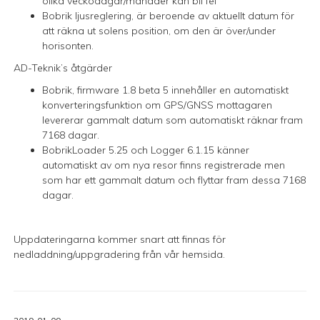
olika veckodagar/månader kan bli fel
Bobrik ljusreglering, är beroende av aktuellt datum för
att räkna ut solens position, om den är över/under
horisonten.
AD-Teknik’s åtgärder
Bobrik, firmware 1.8 beta 5 innehåller en automatiskt
konverteringsfunktion om GPS/GNSS mottagaren
levererar gammalt datum som automatiskt räknar fram
7168 dagar.
BobrikLoader 5.25 och Logger 6.1.15 känner
automatiskt av om nya resor finns registrerade men
som har ett gammalt datum och flyttar fram dessa 7168
dagar.
Uppdateringarna kommer snart att finnas för
nedladdning/uppgradering från vår hemsida.