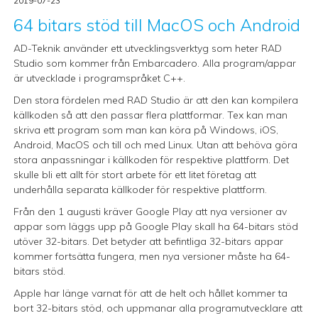
2019-07-23
64 bitars stöd till MacOS och Android
AD-Teknik använder ett utvecklingsverktyg som heter RAD
Studio som kommer från Embarcadero. Alla program/appar
är utvecklade i programspråket C++.
Den stora fördelen med RAD Studio är att den kan kompilera
källkoden så att den passar flera plattformar. Tex kan man
skriva ett program som man kan köra på Windows, iOS,
Android, MacOS och till och med Linux. Utan att behöva göra
stora anpassningar i källkoden för respektive plattform. Det
skulle bli ett allt för stort arbete för ett litet företag att
underhålla separata källkoder för respektive plattform.
Från den 1 augusti kräver Google Play att nya versioner av
appar som läggs upp på Google Play skall ha 64-bitars stöd
utöver 32-bitars. Det betyder att befintliga 32-bitars appar
kommer fortsätta fungera, men nya versioner måste ha 64-
bitars stöd.
Apple har länge varnat för att de helt och hållet kommer ta
bort 32-bitars stöd, och uppmanar alla programutvecklare att