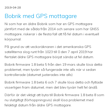
2019-04-28
Bobrik med GPS mottagare
Ni som har en äldre Bobrik som har en GPS mottagare
jämfört med de sålda från 2014 och senare som har GNSS
mottagare, riskerar i de flesta fall att få fel datum i eventuell
körjournal.
På grund av att veckoräknaren i det amerikanska GPS
satelliterna slog runt från 1023 till 0 den 7 april 2019 har
flertalet äldre GPS mottagare börjat sända ut fel datum.
Bobrik firmware 1.8 beta 5 från den 19 mars skulle lösa detta
problemet, men tyvärr så fungerade inte alls när vi sedan
kontrollerade (datumet justerades inte alls)
Bobrik firmware 1.8 beta 6 och 7 skulle lösa detta och flyttade
visserligen fram datumet, men det blev tyvärr helt fel ändå.
Därför är det viktigt att byta till Bobrik firmware 1.8 beta 8 som
nu slutgiltigt (förhoppningsvis) skall lösa problemet med
felaktigt datum från äldre GPS mottagare.