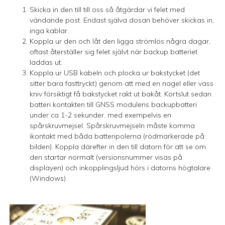
Skicka in den till till oss så åtgärdar vi felet med
vändande post. Endast själva dosan behöver skickas in,
inga kablar.
Koppla ur den och låt den ligga strömlös några dagar,
oftast återställer sig felet självt när backup batteriet
laddas ut.
Koppla ur USB kabeln och plocka ur bakstycket (det
sitter bara fasttryckt) genom att med en nagel eller vass
kniv försiktigt få bakstycket rakt ut bakåt. Kortslut sedan
batteri kontakten till GNSS modulens backupbatteri
under ca 1-2 sekunder, med exempelvis en
spårskruvmejsel. Spårskruvmejseln måste komma
ikontakt med båda batteripolerna (rödmarkerade på
bilden). Koppla därefter in den till datorn för att se om
den startar normalt (versionsnummer visas på
displayen) och inkopplingsljud hörs i datorns högtalare
(Windows)