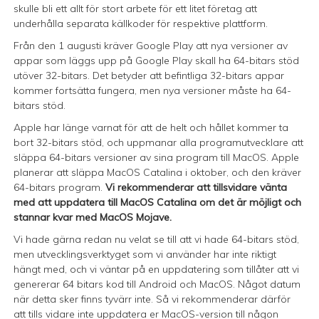
skulle bli ett allt för stort arbete för ett litet företag att
underhålla separata källkoder för respektive plattform.
Från den 1 augusti kräver Google Play att nya versioner av
appar som läggs upp på Google Play skall ha 64-bitars stöd
utöver 32-bitars. Det betyder att befintliga 32-bitars appar
kommer fortsätta fungera, men nya versioner måste ha 64-
bitars stöd.
Apple har länge varnat för att de helt och hållet kommer ta
bort 32-bitars stöd, och uppmanar alla programutvecklare att
släppa 64-bitars versioner av sina program till MacOS. Apple
planerar att släppa MacOS Catalina i oktober, och den kräver
64-bitars program.
Vi rekommenderar att tillsvidare vänta
med att uppdatera till MacOS Catalina om det är möjligt och
stannar kvar med MacOS Mojave.
Vi hade gärna redan nu velat se till att vi hade 64-bitars stöd,
men utvecklingsverktyget som vi använder har inte riktigt
hängt med, och vi väntar på en uppdatering som tillåter att vi
genererar 64 bitars kod till Android och MacOS. Något datum
när detta sker finns tyvärr inte. Så vi rekommenderar därför
att tills vidare inte uppdatera er MacOS-version till någon