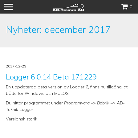
Hoppa
0
till
innehåll
Nyheter: december 2017
2017-12-29
Logger 6.0.14 Beta 171229
En uppdaterad beta version av Logger 6, finns nu tillgängligt
både för Windows och MacOS.
Du hittar programmet under
Programvara
–>
Bobrik
–>
AD-
Teknik Logger
Versionshistorik