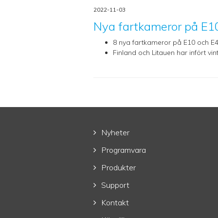
2022-11-03
Nya fartkameror på E1
8 nya fartkameror på E10 och E
Finland och Litauen har infört vi
Nyheter
Programvara
Produkter
Support
Kontakt