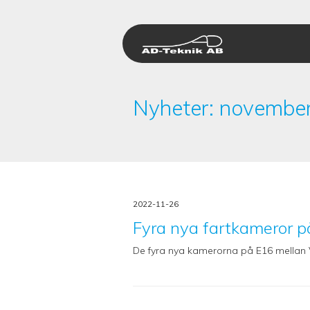
Hoppa
till
innehåll
Nyheter: novembe
2022-11-26
Fyra nya fartkameror p
De fyra nya kamerorna på E16 mellan V