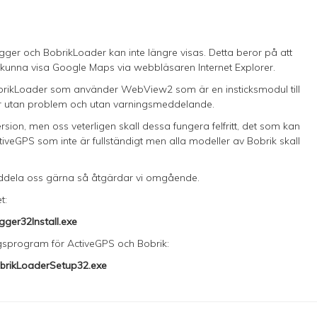
ger och BobrikLoader kan inte längre visas. Detta beror på att
tt kunna visa Google Maps via webbläsaren Internet Explorer.
obrikLoader som använder WebView2 som är en insticksmodul till
tor utan problem och utan varningsmeddelande.
sion, men oss veterligen skall dessa fungera felfritt, det som kan
iveGPS som inte är fullständigt men alla modeller av Bobrik skall
eddela oss gärna så åtgärdar vi omgående.
t:
ger32Install.exe
ngsprogram för ActiveGPS och Bobrik:
obrikLoaderSetup32.exe