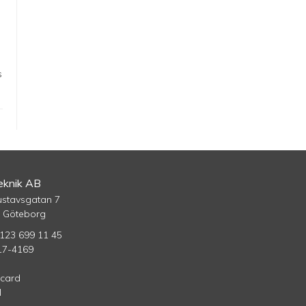
s
knik AB
ustavsgatan 7
5 Göteborg
123 699 11 45
17-4169
rcard
l