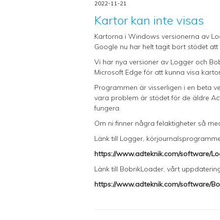
2022-11-21
Kartor kan inte visas
Kartorna i Windows versionerna av Log
Google nu har helt tagit bort stödet a
Vi har nya versioner av Logger och B
Microsoft Edge för att kunna visa kar
Programmen är visserligen i en beta ver
vara problem är stödet för de äldre Act
fungera.
Om ni finner några felaktigheter så m
Länk till Logger, körjournalsprogramme
https://www.adteknik.com/software/Log
Länk till BobrikLoader, vårt uppdateri
https://www.adteknik.com/software/B