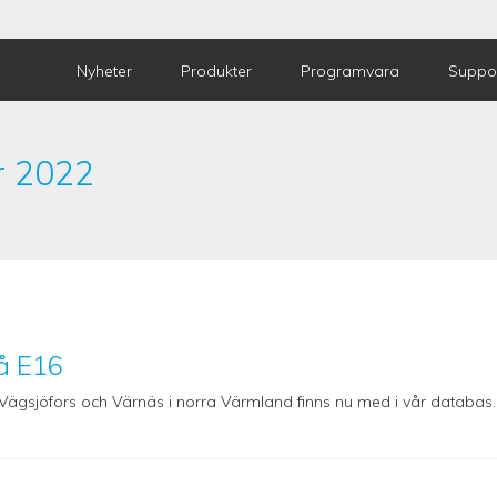
Nyheter
Produkter
Programvara
Suppo
r 2022
å E16
ägsjöfors och Värnäs i norra Värmland finns nu med i vår databas.