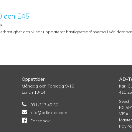
0 och E45
45
nterhastighet och vi har uppdaterat hastighetsgränserna i vår databa
Öppettider
AD-Te
Måndag och Torsdag 9-16
Karl G
Lunch 13-14
411 2
Swish 
031-313 45 50
BG 59
info@adteknik.com
VISA
Maste
Facebook
PayPa