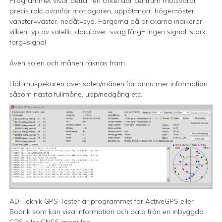
Programmet visar detta i en cirkel där centrum motsvarar
precis rakt ovanför mottagaren, uppåt=norr, höger=öster,
vänster=väster, nedåt=syd. Färgerna på prickarna indikerar
vilken typ av satellit, därutöver: svag färg= ingen signal, stark
färg=signal
Även solen och månen räknas fram.
Håll muspekaren över solen/månen för ännu mer information
såsom nästa fullmåne, upp/nedgång etc.
AD-Teknik GPS Tester är programmet för ActiveGPS eller
Bobrik som kan visa information och data från en inbyggda
GPS eller GNSS modulen