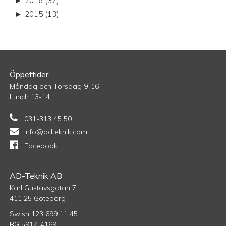
►
2016 (37)
►
2015 (13)
Öppettider
Måndag och Torsdag 9-16
Lunch 13-14
031-313 45 50
info@adteknik.com
Facebook
AD-Teknik AB
Karl Gustavsgatan 7
411 25 Göteborg
Swish 123 699 11 45
BG 5917-4169