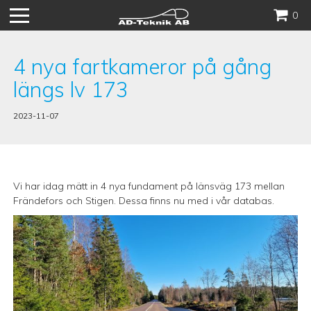
Hoppa
0
till
innehåll
4 nya fartkameror på gång
längs lv 173
2023-11-07
Vi har idag mätt in 4 nya fundament på länsväg 173 mellan
Frändefors och Stigen. Dessa finns nu med i vår databas.