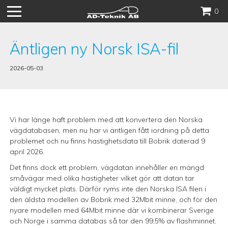
Hoppa
0
till
innehåll
Äntligen ny Norsk ISA-fil
2026-05-03
Vi har länge haft problem med att konvertera den Norska
vägdatabasen, men nu har vi äntligen fått iordning på detta
problemet och nu finns hastighetsdata till Bobrik daterad 9
april 2026.
Det finns dock ett problem, vägdatan innehåller en mängd
småvägar med olika hastigheter vilket gör att datan tar
väldigt mycket plats. Därför ryms inte den Norska ISA filen i
den äldsta modellen av Bobrik med 32Mbit minne, och för den
nyare modellen med 64Mbit minne där vi kombinerar Sverige
och Norge i samma databas så tar den 99,5% av flashminnet.