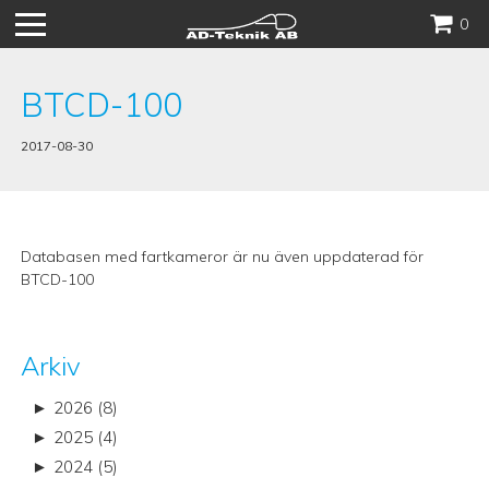
Hoppa
0
till
innehåll
BTCD-100
2017-08-30
Databasen med fartkameror är nu även uppdaterad för
BTCD-100
Arkiv
►
2026 (8)
►
2025 (4)
►
2024 (5)