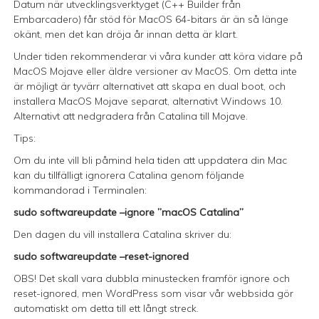
Datum när utvecklingsverktyget (C++ Builder från
Embarcadero) får stöd för MacOS 64-bitars är än så länge
okänt, men det kan dröja år innan detta är klart.
Under tiden rekommenderar vi våra kunder att köra vidare på
MacOS Mojave eller äldre versioner av MacOS. Om detta inte
är möjligt är tyvärr alternativet att skapa en dual boot, och
installera MacOS Mojave separat, alternativt Windows 10.
Alternativt att nedgradera från Catalina till Mojave.
Tips:
Om du inte vill bli påmind hela tiden att uppdatera din Mac
kan du tillfälligt ignorera Catalina genom följande
kommandorad i Terminalen:
sudo softwareupdate –ignore ”macOS Catalina”
Den dagen du vill installera Catalina skriver du:
sudo softwareupdate –reset-ignored
OBS! Det skall vara dubbla minustecken framför ignore och
reset-ignored, men WordPress som visar vår webbsida gör
automatiskt om detta till ett långt streck.