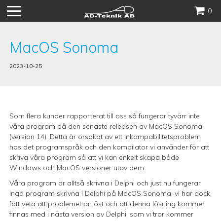
Hoppa
0
till
innehåll
MacOS Sonoma
2023-10-25
Som flera kunder rapporterat till oss så fungerar tyvärr inte
våra program på den senaste releasen av MacOS Sonoma
(version 14). Detta är orsakat av ett inkompabilitetsproblem
hos det programspråk och den kompilator vi använder för att
skriva våra program så att vi kan enkelt skapa både
Windows och MacOS versioner utav dem.
Våra program är alltså skrivna i Delphi och just nu fungerar
inga program skrivna i Delphi på MacOS Sonoma, vi har dock
fått veta att problemet är löst och att denna lösning kommer
finnas med i nästa version av Delphi, som vi tror kommer