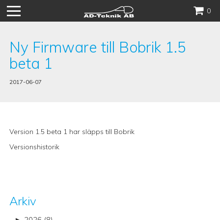
Hoppa
0
till
innehåll
Ny Firmware till Bobrik 1.5
beta 1
2017-06-07
Version 1.5 beta 1 har släpps till Bobrik
Versionshistorik
Arkiv
►
2026 (8)