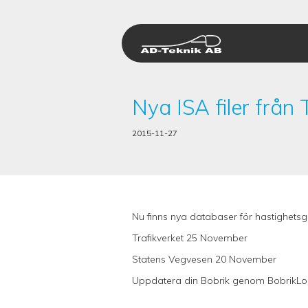
Hoppa
till
innehåll
Nya ISA filer från
2015-11-27
Nu finns nya databaser för hastighetsgrä
Trafikverket 25 November
Statens Vegvesen 20 November
Uppdatera din Bobrik genom
BobrikL