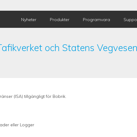
Nyheter
Produkter
Programvara
Suppo
 Tafikverket och Statens Vegvese
nser (ISA) tillgängligt för Bobrik.
oader
eller
Logger