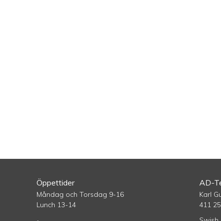
Öppettider
AD-Te
Måndag och Torsdag 9-16
Karl G
Lunch 13-14
411 2
Swish 